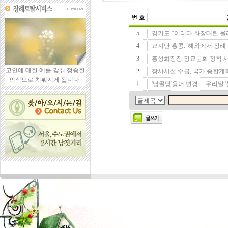
5
경기도 “이러다 화장대란 올
4
묘지난 홍콩."해외에서 장례 치
3
홍성화장장 장묘문화 정착 새로
고인에 대한 예를 갖춰 정중한
2
장사시설 수급, 국가 종합계
의식으로 치뤄지게 됩니다.
1
'납골당'용어 변경… 우리말 '봉